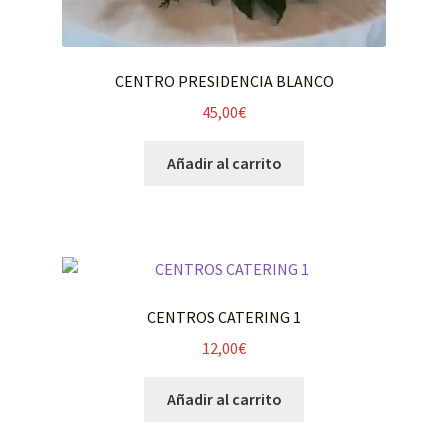
ADORNOS COCHE
CENTROS MESAS CATERING
CENTRO PRESIDENCIA BLANCO
45,00
€
FUNERARIO
Añadir al carrito
NAVIDAD
Mi cuenta
Expandi
Carrito
el
CENTROS CATERING 1
menú
FLORISTERIA MARIVÍ
12,00
€
hijo
Añadir al carrito