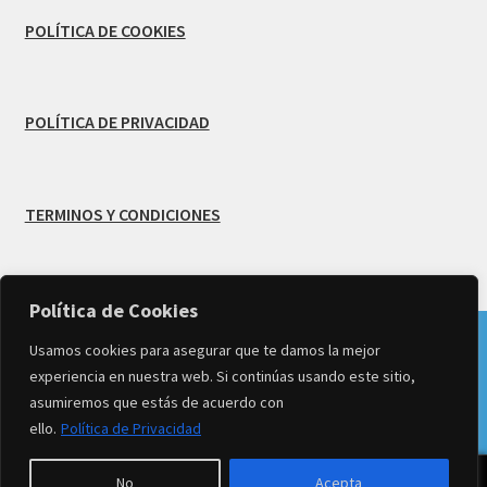
POLÍTICA DE COOKIES
POLÍTICA DE PRIVACIDAD
TERMINOS Y CONDICIONES
Política de Cookies
Los pedidos efectuados en días como los sábados por la
© Creado por
MB Infodesign
-
Usamos cookies para asegurar que te damos la mejor
tardes y domingos y/o festivos después de las 14 horas, se
experiencia en nuestra web. Si continúas usando este sitio,
Copyright 2026 TIENDA MARIVí FLORES All Rights
computarán como realizados el siguiente día laborable.
asumiremos que estás de acuerdo con
Reserved
Descartar
ello.
Política de Privacidad
0
No
Acepta