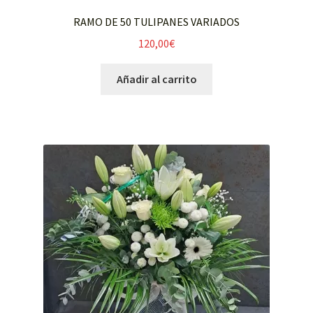
ADORNOS COCHE
RAMO DE 50 TULIPANES VARIADOS
120,00
€
CENTROS MESAS CATERING
Añadir al carrito
FUNERARIO
NAVIDAD
Mi cuenta
Expandi
Carrito
el
menú
FLORISTERIA MARIVÍ
hijo