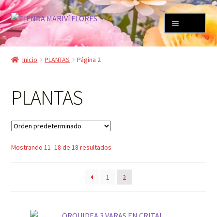
Ir
Ir
Menú
a
al
la
contenido
TIENDA
navegación
Inicio
PLANTAS
Página 2
Mi cuenta
PLANTAS
Carrito
FLORISTERIA MARIVÍ
Mostrando 11–18 de 18 resultados
1
2