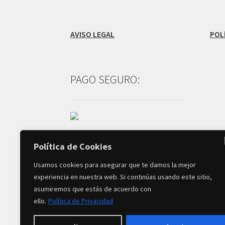
AVISO LEGAL
POL
PAGO SEGURO:
Política de Cookies
Usamos cookies para asegurar que te damos la mejor
experiencia en nuestra web. Si continúas usando este sitio,
asumiremos que estás de acuerdo con
© Creado por
MB Infodesign
-
ello.
Política de Privacidad
Copyright 2026 TIENDA MARIVí FLORES All R