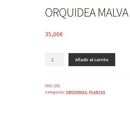
ORQUIDEA MALVA 
35,00
€
ORQUIDEA
Añadir al carrito
MALVA
2
VARAS
cantidad
SKU:
202
Categorías:
ORQUIDEAS
,
PLANTAS