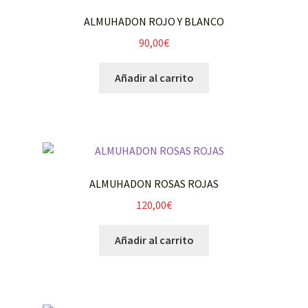
ADORNOS COCHE
ALMUHADON ROJO Y BLANCO
90,00
€
CENTROS MESAS CATERING
Añadir al carrito
FUNERARIO
NAVIDAD
Mi cuenta
ALMUHADON ROSAS ROJAS
Expandi
Carrito
120,00
€
el
menú
FLORISTERIA MARIVÍ
Añadir al carrito
hijo