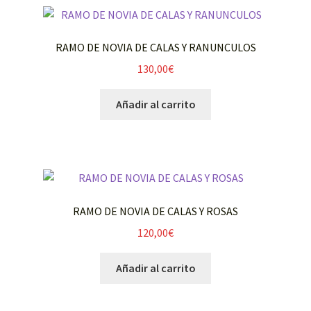
NAVIDAD
RAMO DE NOVIA DE CALAS Y RANUNCULOS
130,00
€
Mi cuenta
Expandi
Añadir al carrito
Carrito
el
menú
FLORISTERIA MARIVÍ
hijo
RAMO DE NOVIA DE CALAS Y ROSAS
120,00
€
Añadir al carrito