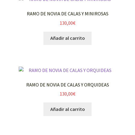
CESTAS DE PLANTAS
RAMO DE NOVIA DE CALAS Y MINIROSAS
ORQUIDEAS
130,00
€
BONSÁIS
Añadir al carrito
Expandi
CÚPULAS DE ROSAS ETERNAS
el
menú
RAMOS DE NOVIA
hijo
RAMO DE NOVIA DE CALAS Y ORQUIDEAS
ADORNOS IGLESIA
130,00
€
ADORNOS COCHE
Añadir al carrito
CENTROS MESAS CATERING
FUNERARIO