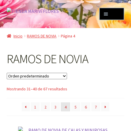
Ir
Ir
Menú
a
al
la
contenido
Expandi
TIENDA
navegación
el
Inicio
RAMOS DE NOVIA
Página 4
menú
RAMOS DE NOVIA PRESERVADOS (PREVIO ENCARGO)
hijo
RAMOS DE NOVIA
RAMOS NUEVA COLECCION
COLECCION 2026
Mostrando 31–40 de 67 resultados
RAMOS DE FLORES
PLANTAS DE INTERIOR
1
2
3
4
5
6
7
PLANTA DE EXTERIOR