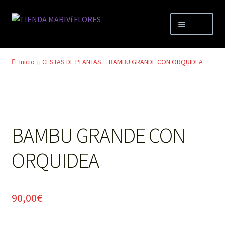
Ir
Ir
Menú
a
al
la
contenido
TIENDA
navegación
Inicio
CESTAS DE PLANTAS
BAMBU GRANDE CON ORQUIDEA
Mi cuenta
Carrito
BAMBU GRANDE CON
FLORISTERIA MARIVÍ
ORQUIDEA
90,00
€