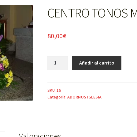
CENTRO TONOS M
80,00
€
CENTRO
Añadir al carrito
TONOS
MALVAS
MEDIANO
cantidad
SKU:
16
Categoría:
ADORNOS IGLESIA
Valoraciones