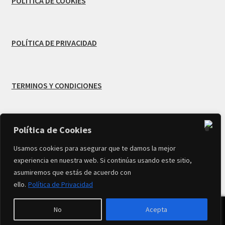
POLÍTICA DE COOKIES
POLÍTICA DE PRIVACIDAD
TERMINOS Y CONDICIONES
Política de Cookies
© Creado por
MB Infodesign
-
Usamos cookies para asegurar que te damos la mejor
experiencia en nuestra web. Si continúas usando este sitio,
Copyright 2026 TIENDA MARIVí FLORES All Rights
asumiremos que estás de acuerdo con
Reserved
ello.
Política de Privacidad
0
No
Acepta
Buscar
Buscar