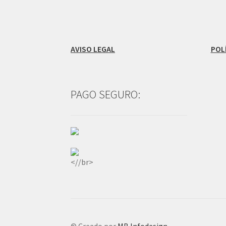
AVISO LEGAL
POL
PAGO SEGURO:
<//br>
© Creado por
MB Infodesign
-