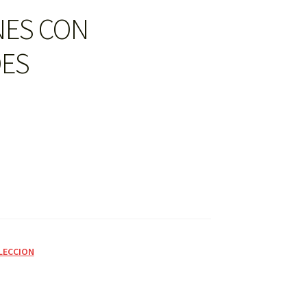
NES CON
DES
LECCION