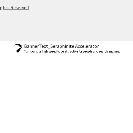
ights Reserved
BannerText_Seraphinite Accelerator
Turns on site high speed to be attractive for people and search engines.