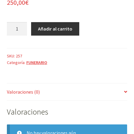
250,00
€
CORONA
Añadir al carrito
DE
FLORES
BLANCAS
GRANDE
SKU:
257
Categoría:
FUNERARIO
cantidad
Valoraciones (0)
Valoraciones
No hay valoraciones aún.