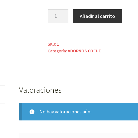
LAZO
Añadir al carrito
CON
ORQUIDEA
cantidad
SKU:
1
Categoría:
ADORNOS COCHE
Valoraciones
No hay valoraciones aún.