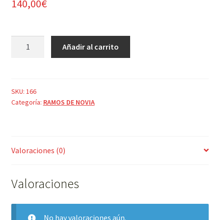
140,00
€
RAMO
Añadir al carrito
DE
CAIDA
ORQUIDEAS
cantidad
SKU:
166
Categoría:
RAMOS DE NOVIA
Valoraciones (0)
Valoraciones
No hay valoraciones aún.