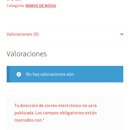
Categoría:
RAMOS DE NOVIA
BLANCA,
ROSAS
ROSAS
Y
Valoraciones (0)
VERÓNICAS
BLANCA
cantidad
Valoraciones
No hay valoraciones aún.
Tu dirección de correo electrónico no será
publicada.
Los campos obligatorios están
marcados con
*