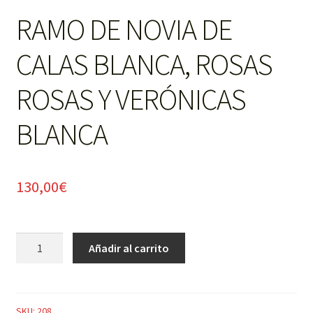
RAMO DE NOVIA DE
CALAS BLANCA, ROSAS
ROSAS Y VERÓNICAS
BLANCA
130,00
€
RAMO
Añadir al carrito
DE
NOVIA
DE
CALAS
SKU:
208