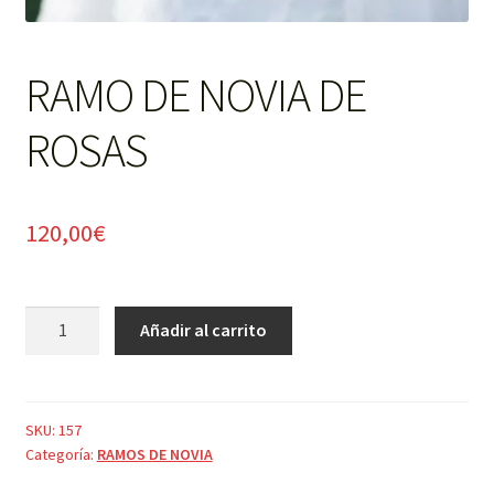
RAMO DE NOVIA DE
ROSAS
120,00
€
RAMO
Añadir al carrito
DE
NOVIA
DE
ROSAS
SKU:
157
Categoría:
RAMOS DE NOVIA
cantidad