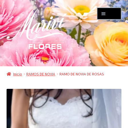
Ir
Ir
Menú
a
al
la
contenido
navegación
TIENDA
Inicio
RAMOS DE NOVIA
RAMO DE NOVIA DE ROSAS
Mi cuenta
Carrito
FLORISTERIA MARIVÍ