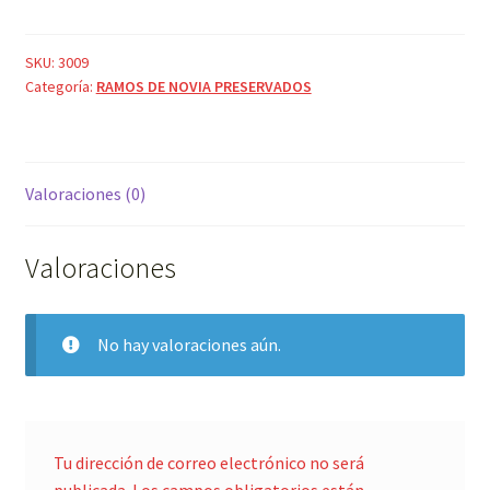
NOVIA
PRESERVADO
N.10
SKU:
3009
Categoría:
RAMOS DE NOVIA PRESERVADOS
(PREVIO
ENCARGO)
cantidad
Valoraciones (0)
Valoraciones
No hay valoraciones aún.
Tu dirección de correo electrónico no será