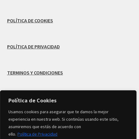
POLÍTICA DE COOKIES
POLÍTICA DE PRIVACIDAD
TERMINOS Y CONDICIONES
Política de Cookies
© Creado por
MB Infodesign
-
Usamos cookies para asegurar que te damos la mejor
experiencia en nuestra web. Si continúas usando este sitio,
Copyright 2026 TIENDA MARIVí FLORES All Rights
asumiremos que estás de acuerdo con
Reserved
ello.
Política de Privacidad