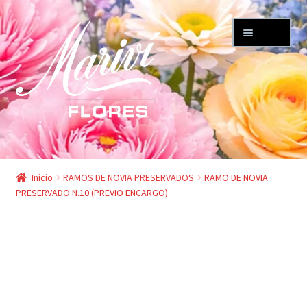
Ir
Ir
Menú
a
al
la
contenido
navegación
Expandi
TIENDA
el
Inicio
RAMOS DE NOVIA PRESERVADOS
RAMO DE NOVIA
menú
PRESERVADO N.10 (PREVIO ENCARGO)
Mi cuenta
hijo
Expandi
Carrito
el
menú
FLORISTERIA MARIVÍ
hijo