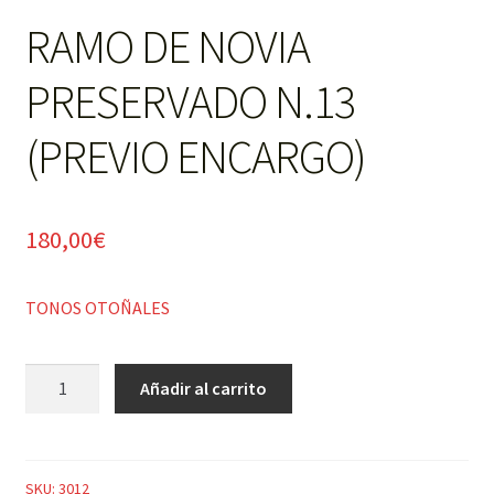
RAMO DE NOVIA
PRESERVADO N.13
(PREVIO ENCARGO)
180,00
€
TONOS OTOÑALES
RAMO
Añadir al carrito
DE
NOVIA
PRESERVADO
N.13
SKU:
3012