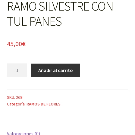
RAMO SILVESTRE CON
TULIPANES
45,00
€
RAMO
Añadir al carrito
SILVESTRE
CON
TULIPANES
cantidad
SKU:
269
Categoría:
RAMOS DE FLORES
Valoraciones (0)