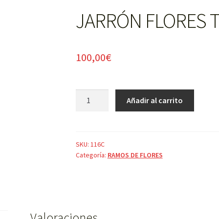
JARRÓN FLORES 
100,00
€
JARRÓN
Añadir al carrito
FLORES
TONOS
CALIDOS
cantidad
SKU:
116C
Categoría:
RAMOS DE FLORES
Valoraciones