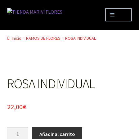
Ir
Ir
Menú
a
al
la
contenido
TIENDA
navegación
Inicio
RAMOS DE FLORES
ROSA INDIVIDUAL
Mi cuenta
Carrito
ROSA INDIVIDUAL
FLORISTERIA MARIVÍ
22,00
€
ROSA
Añadir al carrito
INDIVIDUAL