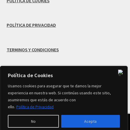
POLÍTICA DE COOKIES
POLÍTICA DE PRIVACIDAD
TERMINOS Y CONDICIONES
Política de Cookies
© Creado por
MB Infodesign
-
Usamos cookies para asegurar que te damos la mejor
experiencia en nuestra web. Si continúas usando este sitio,
Copyright 2026 TIENDA MARIVí FLORES All Rights
asumiremos que estás de acuerdo con
Reserved
ello.
Política de Privacidad
0
No
Acepta
Buscar
Buscar