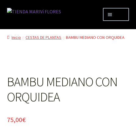
Ir
Ir
Menú
a
al
la
contenido
Expandi
TIENDA
navegación
el
Inicio
CESTAS DE PLANTAS
BAMBU MEDIANO CON ORQUIDEA
menú
Mi cuenta
hijo
Expandi
Carrito
el
menú
BAMBU MEDIANO CON
FLORISTERIA MARIVÍ
hijo
ORQUIDEA
75,00
€