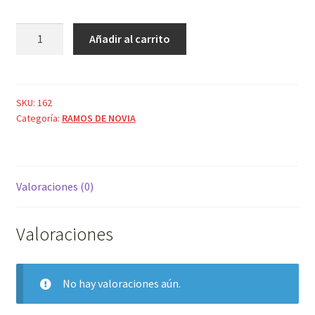
BOUQUET
Añadir al carrito
DE
FRESIAS
BLANCA
Y
SKU:
162
Categoría:
RAMOS DE NOVIA
ROSAS
AQUA
cantidad
Valoraciones (0)
Valoraciones
No hay valoraciones aún.