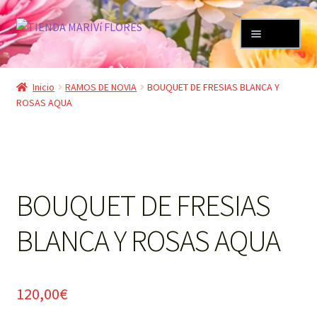
Ir
Ir
Menú
a
al
la
contenido
Expandi
TIENDA
navegación
el
Inicio
RAMOS DE NOVIA
BOUQUET DE FRESIAS BLANCA Y
menú
ROSAS AQUA
Mi cuenta
hijo
Expandi
Carrito
el
menú
FLORISTERIA MARIVÍ
hijo
BOUQUET DE FRESIAS
BLANCA Y ROSAS AQUA
120,00
€