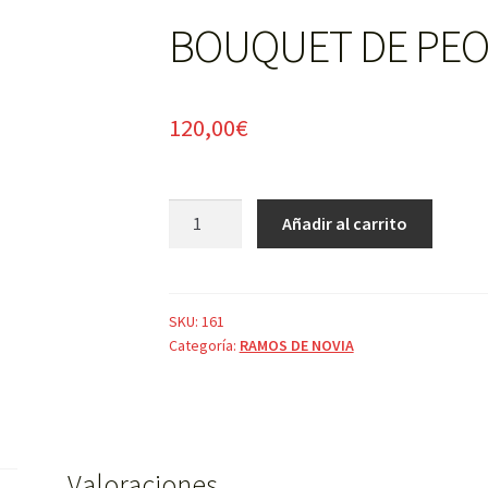
BOUQUET DE PEO
120,00
€
BOUQUET
Añadir al carrito
DE
PEONIAS
Y
ROSAS
SKU:
161
Categoría:
RAMOS DE NOVIA
cantidad
Valoraciones