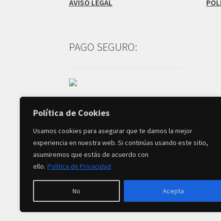
AVISO LEGAL
POL
PAGO SEGURO:
Política de Cookies
Usamos cookies para asegurar que te damos la mejor
experiencia en nuestra web. Si continúas usando este sitio,
asumiremos que estás de acuerdo con
© Creado por
MB Infodesign
-
ello.
Política de Privacidad
Copyright 2026 TIENDA MARIVí FLORES All R
No
Acepta