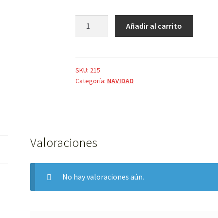
CESTA
Añadir al carrito
GRANDE
DE
PONTSETIAS
cantidad
SKU:
215
Categoría:
NAVIDAD
Valoraciones
No hay valoraciones aún.