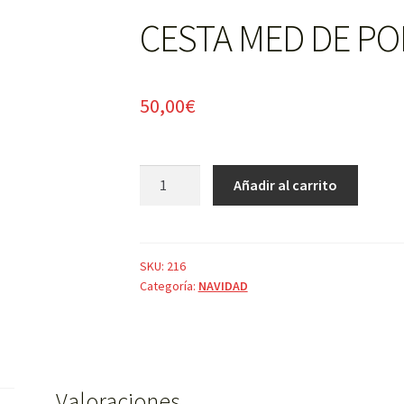
CESTA MED DE PO
50,00
€
CESTA
Añadir al carrito
MED
DE
PONTSETIAS
cantidad
SKU:
216
Categoría:
NAVIDAD
Valoraciones