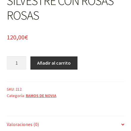
SILVESTRE CON ROSAS
ROSAS
120,00
€
RAMO
Añadir al carrito
DE
NOVIA
SILVESTRE
CON
SKU:
212
Categoría:
RAMOS DE NOVIA
ROSAS
ROSAS
cantidad
Valoraciones (0)