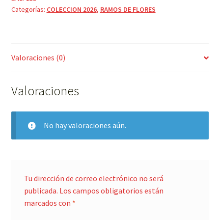
Categorías:
COLECCION 2026
,
RAMOS DE FLORES
"A"
CON
ENVOLTORIO
ESPECIAL
Valoraciones (0)
cantidad
Valoraciones
No hay valoraciones aún.
Tu dirección de correo electrónico no será
publicada.
Los campos obligatorios están
marcados con
*