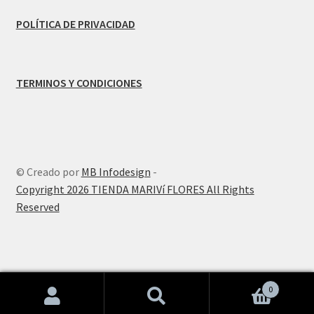
POLÍTICA DE PRIVACIDAD
TERMINOS Y CONDICIONES
© Creado por
MB Infodesign
-
Copyright 2026 TIENDA MARIVí FLORES All Rights
Reserved
0
BannerText_Seraphinite Accelerator
Buscar
Buscar
Turns on site high speed to be attractive for people and search engines.