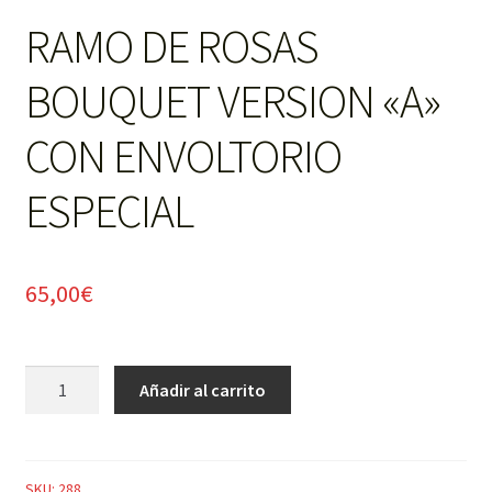
RAMO DE ROSAS
BOUQUET VERSION «A»
CON ENVOLTORIO
ESPECIAL
65,00
€
RAMO
Añadir al carrito
DE
ROSAS
BOUQUET
VERSION
SKU:
288