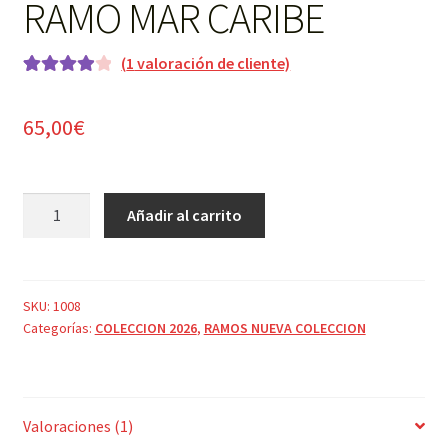
RAMO MAR CARIBE
(
1
valoración de cliente)
Valorado
1
con
4.00
65,00
€
de 5 en
base a
valoración
RAMO
de un
Añadir al carrito
MAR
cliente
CARIBE
cantidad
SKU:
1008
Categorías:
COLECCION 2026
,
RAMOS NUEVA COLECCION
Valoraciones (1)